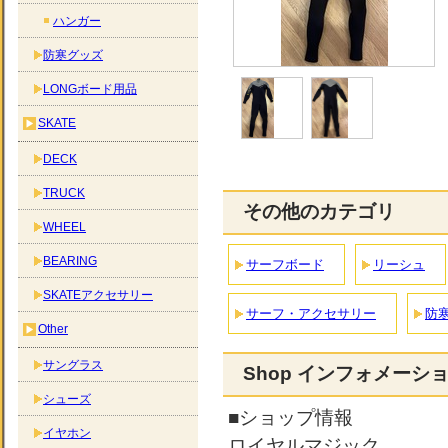
ハンガー
防寒グッズ
LONGボード用品
SKATE
DECK
TRUCK
その他のカテゴリ
WHEEL
BEARING
サーフボード
リーシュ
SKATEアクセサリー
サーフ・アクセサリー
防
Other
サングラス
Shop インフォメーシ
シューズ
■ショップ情報
イヤホン
ロイヤルマジック