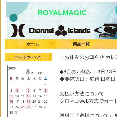
ROYALMAGIC
ホーム
商品一覧
←お休みのお知らせ カ
イベントカレンダー
◆8月のお休み ：3日 / 8日 /
◆要確認日：毎週 日曜日
支払い方法について
クロネコweb方式でカー
送料は『送料について』