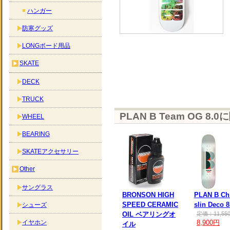
ハンガー
防寒グッズ
LONGボード用品
SKATE
DECK
TRUCK
PLAN B Team OG 8
WHEEL
BEARING
SKATEアクセサリー
Other
サングラス
BRONSON HIGH
PLAN B Chr
SPEED CERAMIC
slin Deco 8
シューズ
OIL ベアリングオ
定価：11,55
イヤホン
8,900円
イル