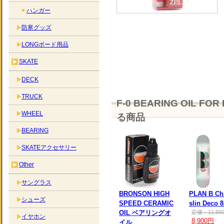
ハンガー
防寒グッズ
LONGボード用品
SKATE
DECK
TRUCK
F-0 BEARING OIL
WHEEL
る商品
BEARING
SKATEアクセサリー
Other
サングラス
BRONSON HIGH
PLAN B Chr
シューズ
SPEED CERAMIC
slin Deco 8
OIL ベアリングオ
定価：11,55
イヤホン
8,900円
イル