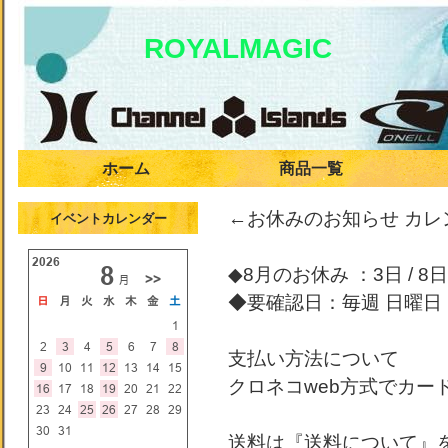
ROYALMAGIC
ホーム
商品一覧
←お休みのお知らせ カ
イベントカレンダー
◆8月のお休み ：3日 / 8日 /
◆要確認日：毎週 日曜日
支払い方法について
クロネコweb方式でカー
送料は『送料について』