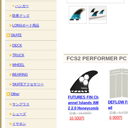
ハンガー
防寒グッズ
LONGボード用品
SKATE
DECK
TRUCK
FCS2 PERFORMER PC
WHEEL
BEARING
SKATEアクセサリー
Other
FUTURES FIN Ch
DEFLOW Fr
annel Islands AM
サングラス
ad
2 2.0 Honeycomb
定価：8,470
定価：19,580円
シューズ
6,900円
16,500円
イヤホン