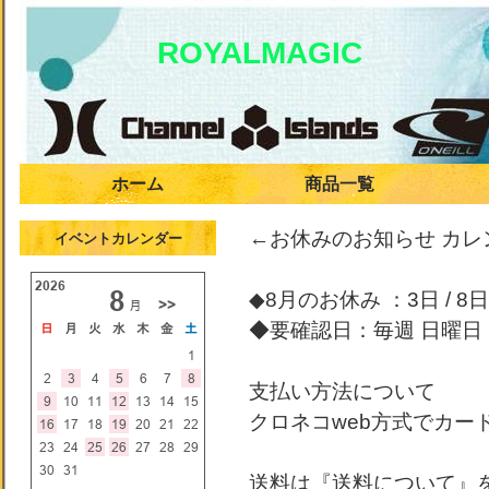
ROYALMAGIC
ホーム
商品一覧
←お休みのお知らせ カ
イベントカレンダー
◆8月のお休み ：3日 / 8日 /
◆要確認日：毎週 日曜日
支払い方法について
クロネコweb方式でカー
送料は『送料について』