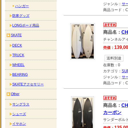
ジャンル：
サ
ハンガー
商品コード：
C
防寒グッズ
LONGボード用品
商品名：
CH
SKATE
チャンネルアイラン
DECK
139,0
売価：
TRUCK
送料別途
WHEEL
在庫数：
0
カテゴリ：
SU
BEARING
ジャンル：
サ
商品コード：
C
SKATEアクセサリー
Other
サングラス
商品名：
CH
カーボン
シューズ
サンダーボルト
イヤホン
135,0
売価：