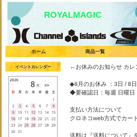
ROYALMAGIC
ホーム
商品一覧
←お休みのお知らせ カ
イベントカレンダー
◆8月のお休み ：3日 / 8日 /
◆要確認日：毎週 日曜日
支払い方法について
クロネコweb方式でカー
送料は『送料について』